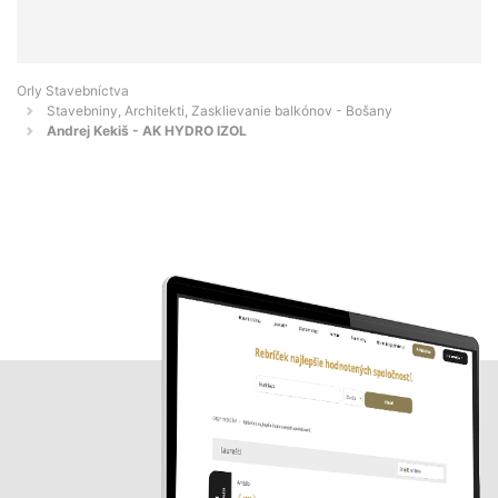
Orly Stavebníctva
Stavebniny, Architekti, Zasklievanie balkónov - Bošany
Andrej Kekiš - AK HYDRO IZOL