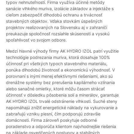
typov nehnuteľností. Firma využíva účinné metódy
sanácie vlhkého muriva, izolácie základov a injektáže s
cieľom zabezpečiť dlhodobú ochranu a trvácnosť
stavebných objektov. Vďaka stovkám úspešných
projektov realizovaných na Slovensku aj v zahraničí
preukazuje spoločnosť rozsiahle skúsenosti a vysokú
spoľahlivosť vo svojom odbore.
Medzi hlavné výhody firmy AK HYDRO IZOL patrí využitie
technológie podrezania muriva, ktorá dosahuje 100%
účinnosť pri všetkých typoch stavebného materiálu,
ponúka dlhodobú životnosť a ekonomickú výhodnosť. V
porovnaní s inými menej efektívnymi riešeniami, ako sú
drenážne systémy bez prerušenia kapilárneho vzlínania
alebo sanačné omietky, ktoré môžu časom strácať
účinnosť v dôsledku pôsobenia solí a minerálov, garantuje
AK HYDRO IZOL trvalé odstránenie vlhkosti. Suché steny
napomáhajú znížiť energetické náklady na vykurovanie a
zabraňujú vzniku plesní, čím podporujú zdravšie
domácnosti. Firma zároveň poskytuje odborné
poradenstvo a odporúča klientom najvhodnejšie riešenia
na základe osvedčených postupov a stabilných