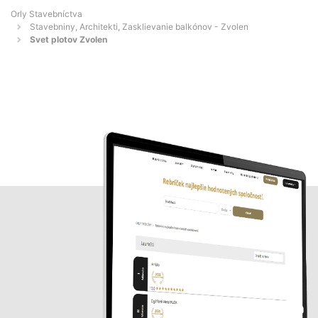
Orly Stavebníctva
Stavebniny, Architekti, Zasklievanie balkónov - Zvolen
Svet plotov Zvolen