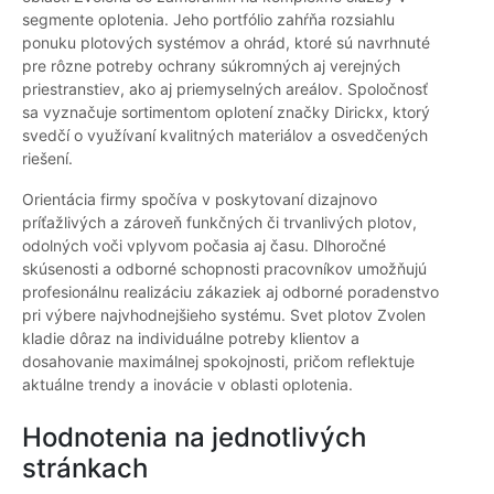
segmente oplotenia. Jeho portfólio zahŕňa rozsiahlu
ponuku plotových systémov a ohrád, ktoré sú navrhnuté
pre rôzne potreby ochrany súkromných aj verejných
priestranstiev, ako aj priemyselných areálov. Spoločnosť
sa vyznačuje sortimentom oplotení značky Dirickx, ktorý
svedčí o využívaní kvalitných materiálov a osvedčených
riešení.
Orientácia firmy spočíva v poskytovaní dizajnovo
príťažlivých a zároveň funkčných či trvanlivých plotov,
odolných voči vplyvom počasia aj času. Dlhoročné
skúsenosti a odborné schopnosti pracovníkov umožňujú
profesionálnu realizáciu zákaziek aj odborné poradenstvo
pri výbere najvhodnejšieho systému. Svet plotov Zvolen
kladie dôraz na individuálne potreby klientov a
dosahovanie maximálnej spokojnosti, pričom reflektuje
aktuálne trendy a inovácie v oblasti oplotenia.
Hodnotenia na jednotlivých
stránkach