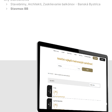
Stavebniny, Architekti, Zasklievanie balkónov - Banská Bystrica
Stavmax BB