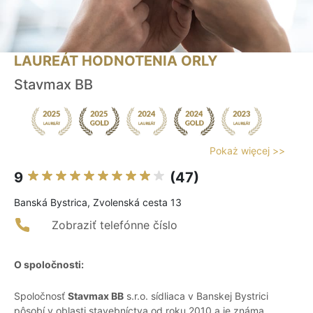
LAUREÁT HODNOTENIA ORLY
Stavmax BB
Pokaż więcej >>
9
(47)
Banská Bystrica, Zvolenská cesta 13
Zobraziť telefónne číslo
O spoločnosti:
Spoločnosť
Stavmax BB
s.r.o. sídliaca v Banskej Bystrici
pôsobí v oblasti stavebníctva od roku 2010 a je známa