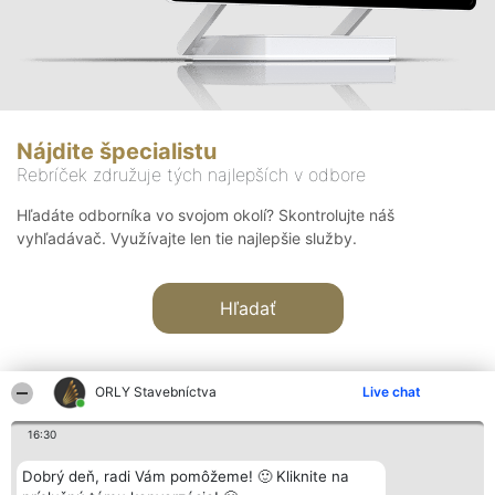
Nájdite špecialistu
Rebríček združuje tých najlepších v odbore
Hľadáte odborníka vo svojom okolí? Skontrolujte náš
vyhľadávač. Využívajte len tie najlepšie služby.
Hľadať
ORLY Stavebníctva
Live chat
16:30
Organizátor hodnotenia
Hodnotenie
Kontakt
Dobrý deň, radi Vám pomôžeme! 🙂 Kliknite na
Bright Side Solutions sp. z o.
Laureáti
Kontakt