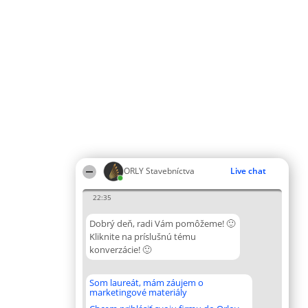
ORLY Stavebníctva
Live chat
22:35
Dobrý deň, radi Vám pomôžeme! 🙂
Kliknite na príslušnú tému
konverzácie! 🙂
Som laureát, mám záujem o
marketingové materiály