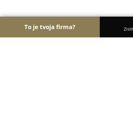
To je tvoja firma?
Zist
Orly Stavebníctva
Stavebniny, Architekti, Zaskl
Stavmont
8.9
(140)
Kysucké Nové Mesto, Cesta do Rudiny 1089