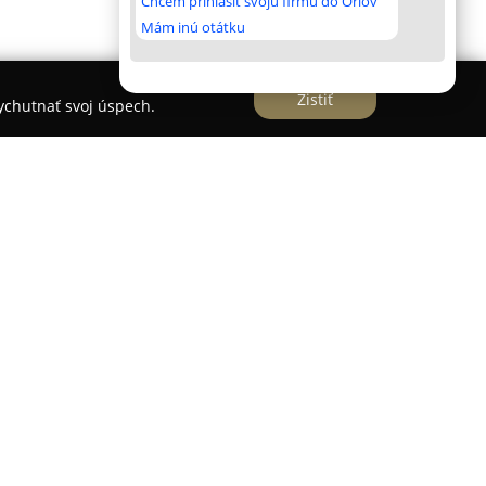
Chcem prihlásiť svoju firmu do Orlov
Mám inú otátku
Zistiť
vychutnať svoj úspech.
a trhu so stavebným materiálom na Slovensku
la silnú pozíciu v oblasti Kysuckého Nového Mesta.
z na individuálny prístup ku klientom, pričom sa
vebných projektov, poskytovaním riešení vhodných
ozornosť detailom, podobne ako keby pripravovala
inu.
tný sortiment stavebných materiálov i náradia