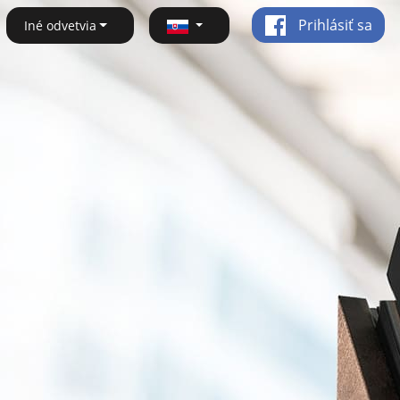
Prihlásiť sa
Iné odvetvia