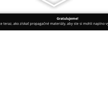
Gratulujeme!
ite teraz, ako získať propagačné materiály, aby ste si mohli naplno 
ievanie balkónov - Kysucké Nové Mesto
Stavmont
O spoločnosti:
Spoločnosť
Stavmont
pôsobí n
viac než dvadsať rokov a získa
Ako rodinný podnik kladie dôra
snaží prispieť k realizácii sta
Pokaż więcej >>
pre každé bývanie, a venuje p
produkty pre svoju vlastnú rod
Táto firma zabezpečuje komple