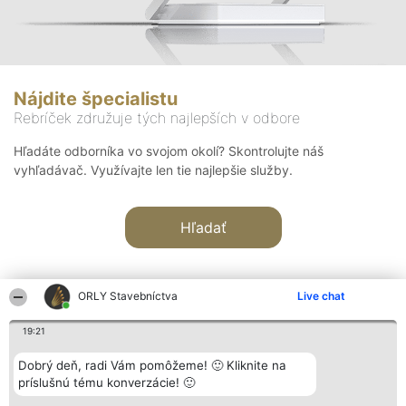
Nájdite špecialistu
Rebríček združuje tých najlepších v odbore
Hľadáte odborníka vo svojom okolí? Skontrolujte náš
vyhľadávač. Využívajte len tie najlepšie služby.
Hľadať
ORLY Stavebníctva
Live chat
19:21
Organizátor hodnotenia
Hodnotenie
Kontakt
Dobrý deň, radi Vám pomôžeme! 🙂 Kliknite na
Bright Side Solutions sp. z o.
Laureáti
Kontakt
príslušnú tému konverzácie! 🙂
o. sp. k.
Lista
ul. Ruska 22
wszystkich