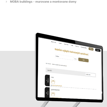
MOBA buildings - murovane a montovane domy