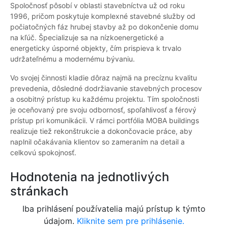
Spoločnosť pôsobí v oblasti stavebníctva už od roku
1996, pričom poskytuje komplexné stavebné služby od
počiatočných fáz hrubej stavby až po dokončenie domu
na kľúč. Špecializuje sa na nízkoenergetické a
energeticky úsporné objekty, čím prispieva k trvalo
udržateľnému a modernému bývaniu.
Vo svojej činnosti kladie dôraz najmä na precíznu kvalitu
prevedenia, dôsledné dodržiavanie stavebných procesov
a osobitný prístup ku každému projektu. Tím spoločnosti
je oceňovaný pre svoju odbornosť, spoľahlivosť a férový
prístup pri komunikácii. V rámci portfólia MOBA buildings
realizuje tiež rekonštrukcie a dokončovacie práce, aby
naplnil očakávania klientov so zameraním na detail a
celkovú spokojnosť.
Hodnotenia na jednotlivých
stránkach
Iba prihlásení používatelia majú prístup k týmto
údajom.
Kliknite sem pre prihlásenie.