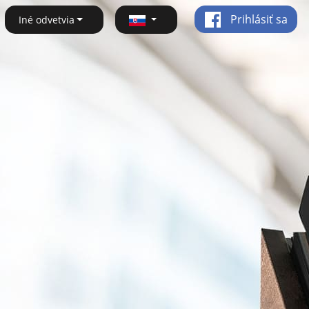
Prihlásiť sa
Iné odvetvia