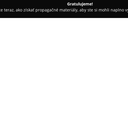
Gratulujeme!
ite teraz, ako získať propagačné materiály, aby ste si mohli naplno 
evanie balkónov - Skalica
FB Stav Sk S. R. O
O spoločnosti:
Stavebná spoločnosť
FB Stav SK
dôveryhodný partner v rámci r
ucelené stavebné služby, ktoré
prípravných prác až po komplet
Medzi hlavné oblasti činnosti f
že klienti majú istotu jednéh
Okrem výstavby sa spoločnosť 
existujúcich budov, pričom db
požiadavkám. Dôležitou časťou 
vrátane interiérov a exteriérov,