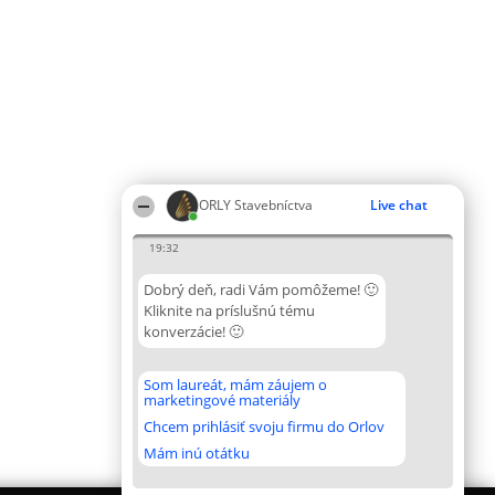
ORLY Stavebníctva
Live chat
19:32
Dobrý deň, radi Vám pomôžeme! 🙂
Kliknite na príslušnú tému
konverzácie! 🙂
Som laureát, mám záujem o
marketingové materiály
Chcem prihlásiť svoju firmu do Orlov
Mám inú otátku