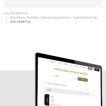
Orly Stavebníctva
Stavebniny, Architekti, Zasklievanie balkónov - Spišská Nová Ves
JUB-FARBY.eu