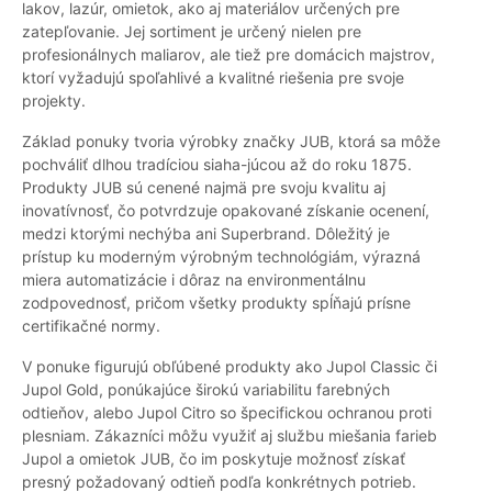
lakov, lazúr, omietok, ako aj materiálov určených pre
zatepľovanie. Jej sortiment je určený nielen pre
profesionálnych maliarov, ale tiež pre domácich majstrov,
ktorí vyžadujú spoľahlivé a kvalitné riešenia pre svoje
projekty.
Základ ponuky tvoria výrobky značky JUB, ktorá sa môže
pochváliť dlhou tradíciou siaha-júcou až do roku 1875.
Produkty JUB sú cenené najmä pre svoju kvalitu aj
inovatívnosť, čo potvrdzuje opakované získanie ocenení,
medzi ktorými nechýba ani Superbrand. Dôležitý je
prístup ku moderným výrobným technológiám, výrazná
miera automatizácie i dôraz na environmentálnu
zodpovednosť, pričom všetky produkty spĺňajú prísne
certifikačné normy.
V ponuke figurujú obľúbené produkty ako Jupol Classic či
Jupol Gold, ponúkajúce širokú variabilitu farebných
odtieňov, alebo Jupol Citro so špecifickou ochranou proti
plesniam. Zákazníci môžu využiť aj službu miešania farieb
Jupol a omietok JUB, čo im poskytuje možnosť získať
presný požadovaný odtieň podľa konkrétnych potrieb.