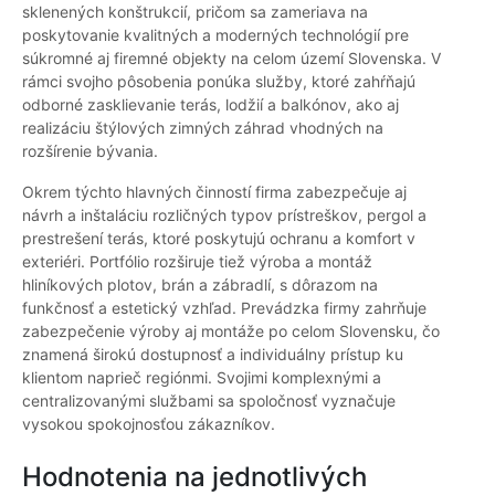
sklenených konštrukcií, pričom sa zameriava na
poskytovanie kvalitných a moderných technológií pre
súkromné aj firemné objekty na celom území Slovenska. V
rámci svojho pôsobenia ponúka služby, ktoré zahŕňajú
odborné zasklievanie terás, lodžií a balkónov, ako aj
realizáciu štýlových zimných záhrad vhodných na
rozšírenie bývania.
Okrem týchto hlavných činností firma zabezpečuje aj
návrh a inštaláciu rozličných typov prístreškov, pergol a
prestrešení terás, ktoré poskytujú ochranu a komfort v
exteriéri. Portfólio rozširuje tiež výroba a montáž
hliníkových plotov, brán a zábradlí, s dôrazom na
funkčnosť a estetický vzhľad. Prevádzka firmy zahrňuje
zabezpečenie výroby aj montáže po celom Slovensku, čo
znamená širokú dostupnosť a individuálny prístup ku
klientom naprieč regiónmi. Svojimi komplexnými a
centralizovanými službami sa spoločnosť vyznačuje
vysokou spokojnosťou zákazníkov.
Hodnotenia na jednotlivých