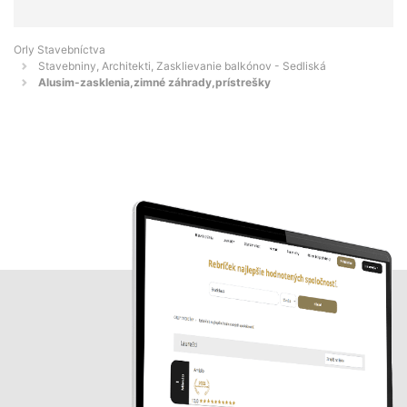
Orly Stavebníctva
Stavebniny, Architekti, Zasklievanie balkónov - Sedliská
Alusim-zasklenia,zimné záhrady,prístrešky