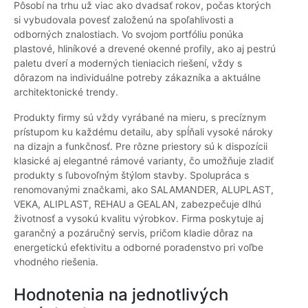
Pôsobí na trhu už viac ako dvadsať rokov, počas ktorých
si vybudovala povesť založenú na spoľahlivosti a
odborných znalostiach. Vo svojom portfóliu ponúka
plastové, hliníkové a drevené okenné profily, ako aj pestrú
paletu dverí a moderných tieniacich riešení, vždy s
dôrazom na individuálne potreby zákazníka a aktuálne
architektonické trendy.
Produkty firmy sú vždy vyrábané na mieru, s precíznym
prístupom ku každému detailu, aby spĺňali vysoké nároky
na dizajn a funkčnosť. Pre rôzne priestory sú k dispozícii
klasické aj elegantné rámové varianty, čo umožňuje zladiť
produkty s ľubovoľným štýlom stavby. Spolupráca s
renomovanými značkami, ako SALAMANDER, ALUPLAST,
VEKA, ALIPLAST, REHAU a GEALAN, zabezpečuje dlhú
životnosť a vysokú kvalitu výrobkov. Firma poskytuje aj
garančný a pozáručný servis, pričom kladie dôraz na
energetickú efektivitu a odborné poradenstvo pri voľbe
vhodného riešenia.
Hodnotenia na jednotlivých