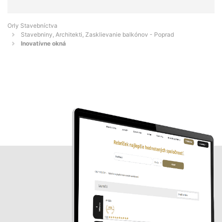
Orly Stavebníctva
Stavebniny, Architekti, Zasklievanie balkónov - Poprad
Inovatívne okná