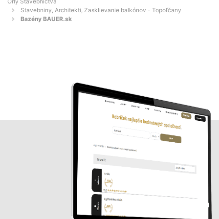
Orly Stavebníctva
Stavebniny, Architekti, Zasklievanie balkónov - Topoľčany
Bazény BAUER.sk