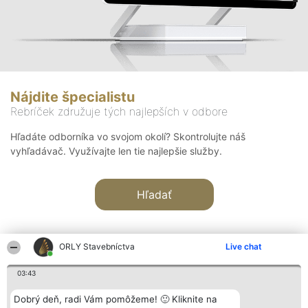
Nájdite špecialistu
Rebríček združuje tých najlepších v odbore
Hľadáte odborníka vo svojom okolí? Skontrolujte náš
vyhľadávač. Využívajte len tie najlepšie služby.
Hľadať
ORLY Stavebníctva
Live chat
03:43
Organizátor hodnotenia
Hodnotenie
Kontakt
Dobrý deň, radi Vám pomôžeme! 🙂 Kliknite na
Bright Side Solutions sp. z o.
Laureáti
Kontakt