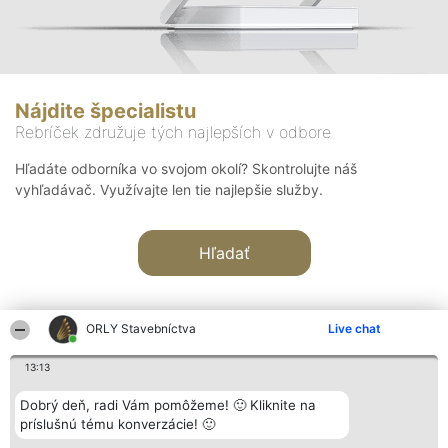
Nájdite špecialistu
Rebríček združuje tých najlepších v odbore
Hľadáte odborníka vo svojom okolí? Skontrolujte náš
vyhľadávač. Využívajte len tie najlepšie služby.
Hľadať
ORLY Stavebníctva
Live chat
13:13
Organizátor hodnotenia
Hodnotenie
Kontakt
Dobrý deň, radi Vám pomôžeme! 🙂 Kliknite na
Bright Side Solutions sp. z o.
Laureáti
Kontakt
príslušnú tému konverzácie! 🙂
o. sp. k.
Lista
ul. Ruska 22
wszystkich