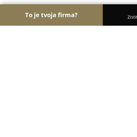
To je tvoja firma?
Zist
Orly Stavebníctva
Stavebniny, Architekti, Zaskli
Domstavmat
9
(17)
Prešov, Budovateľská 34
Zobraziť telefónne číslo