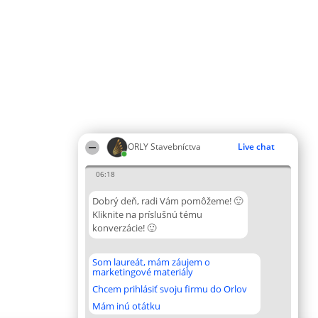
ORLY Stavebníctva
Live chat
06:18
Dobrý deň, radi Vám pomôžeme! 🙂
Kliknite na príslušnú tému
konverzácie! 🙂
Som laureát, mám záujem o
marketingové materiály
Chcem prihlásiť svoju firmu do Orlov
Mám inú otátku