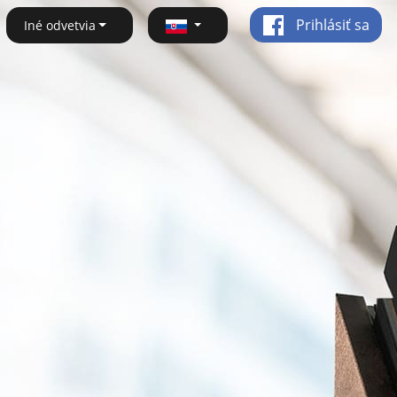
Prihlásiť sa
Iné odvetvia