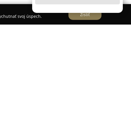
Zistiť
vychutnať svoj úspech.
s r.o., so sídlom v Prešove na Budovateľskej 34,
ľov a montážnikov riešení v oblasti interiérov
kov poskytuje na slovenskom trhu svoje odborné
ieb. Špecializuje sa na predaj, dodávku a
vých i bezpečnostných dverí, okien a rôznych
 laminátová či vinylová podlaha.
ú škálu produktov od renomovaných značiek, ako
 Voster, Aluprof, Secum, Securido a Vivento, čím
. Medzi prednosti spoločnosti patrí tiež vlastný