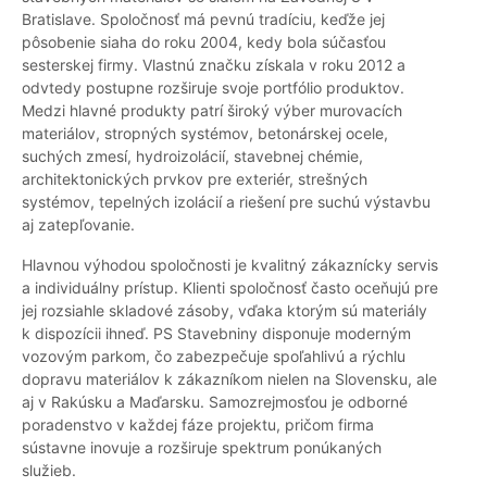
Bratislave. Spoločnosť má pevnú tradíciu, keďže jej
pôsobenie siaha do roku 2004, kedy bola súčasťou
sesterskej firmy. Vlastnú značku získala v roku 2012 a
odvtedy postupne rozširuje svoje portfólio produktov.
Medzi hlavné produkty patrí široký výber murovacích
materiálov, stropných systémov, betonárskej ocele,
suchých zmesí, hydroizolácií, stavebnej chémie,
architektonických prvkov pre exteriér, strešných
systémov, tepelných izolácií a riešení pre suchú výstavbu
aj zatepľovanie.
Hlavnou výhodou spoločnosti je kvalitný zákaznícky servis
a individuálny prístup. Klienti spoločnosť často oceňujú pre
jej rozsiahle skladové zásoby, vďaka ktorým sú materiály
k dispozícii ihneď. PS Stavebniny disponuje moderným
vozovým parkom, čo zabezpečuje spoľahlivú a rýchlu
dopravu materiálov k zákazníkom nielen na Slovensku, ale
aj v Rakúsku a Maďarsku. Samozrejmosťou je odborné
poradenstvo v každej fáze projektu, pričom firma
sústavne inovuje a rozširuje spektrum ponúkaných
služieb.