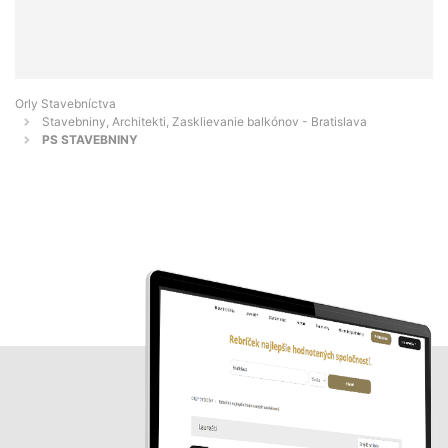
Orly Stavebníctva
Stavebniny, Architekti, Zasklievanie balkónov - Bratislava
PS STAVEBNINY