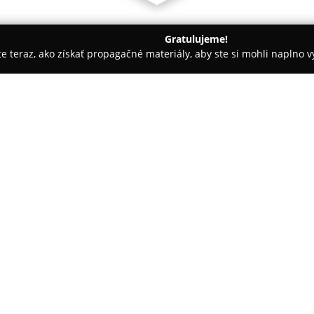
Gratulujeme!
ite teraz, ako získať propagačné materiály, aby ste si mohli naplno 
evanie balkónov - Holíč
Haly na mieru
O spoločnosti:
Haly na mieru
pôsobí v oblast
zabezpečuje celý proces od poč
Vďaka bohatým skúsenostiam v 
prispôsobené rozličným požiad
Pokaż więcej >>
projekciu, inžinierske služby, 
ktoré sú opláštené sendvičovým
MV.
Portfólio firmy zahŕňa sklady, 