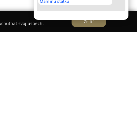
Mám inú otátku
Zistiť
vychutnať svoj úspech.
i kompletných riešení montovaných hál, pričom
iatočných konzultácií až po výslednú montáž.
stavebníctve poskytuje moderné riešenia
avkám zákazníkov. Spoločnosť realizuje
výrobu, dodávku a montáž oceľových konštrukcií,
i panelmi rôznych typov, ako sú PUR, PIR alebo
výrobné haly, priemyselné stavby,