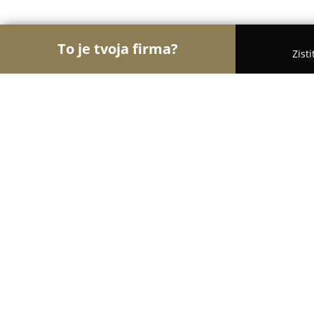
To je tvoja firma?
Zist
Orly Stavebníctva
Stavebniny, Architekti, Zaskli
Haly na mieru
9
(21)
Holíč , Kopčanská 35