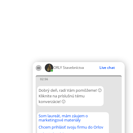
ORLY Stavebníctva
Live chat
02:56
Dobrý deň, radi Vám pomôžeme! 🙂
Kliknite na príslušnú tému
konverzácie! 🙂
Som laureát, mám záujem o
marketingové materiály
Chcem prihlásiť svoju firmu do Orlov