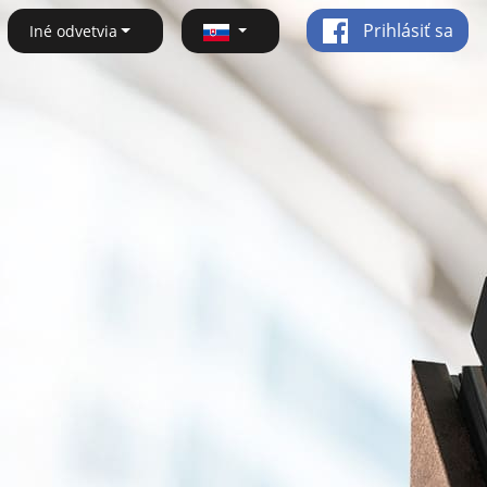
Prihlásiť sa
Iné odvetvia