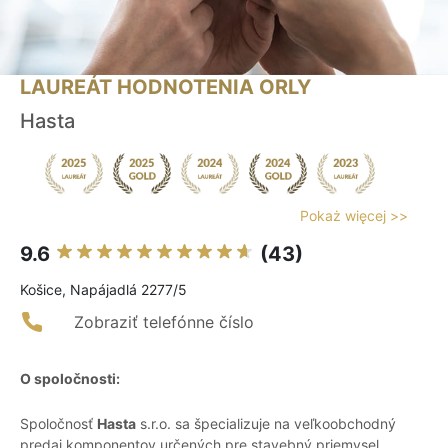
LAUREÁT HODNOTENIA ORLY
Hasta
Pokaż więcej >>
9.6
(43)
Košice, Napájadlá 2277/5
Zobraziť telefónne číslo
O spoločnosti:
Spoločnosť
Hasta
s.r.o. sa špecializuje na veľkoobchodný
predaj komponentov určených pre stavebný priemysel.