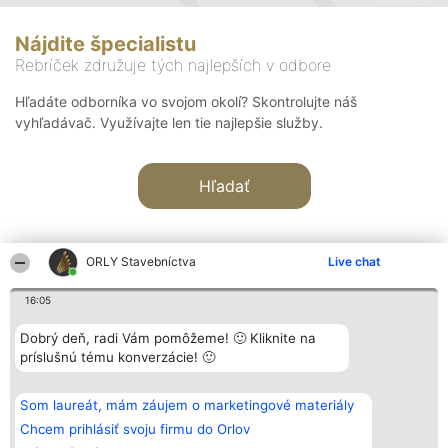
Nájdite špecialistu
Rebríček združuje tých najlepších v odbore
Hľadáte odborníka vo svojom okolí? Skontrolujte náš
vyhľadávač. Využívajte len tie najlepšie služby.
Hľadať
ORLY Stavebníctva
Live chat
16:05
Organizátor hodnotenia
Hodnotenie
Kontakt
Dobrý deň, radi Vám pomôžeme! 🙂 Kliknite na
Bright Side Solutions sp. z o.
Laureáti
Kontakt
príslušnú tému konverzácie! 🙂
o. sp. k.
Lista
ul. Ruska 22
wszystkich
Wrocław 50-079
Laureatów
Som laureát, mám záujem o marketingové materiály
KRS 0000749100 | Regon
Podmienky
381313360 | NIP 8943132676
Obchodné
Chcem prihlásiť svoju firmu do Orlov
+48 508 492 400
podmienky