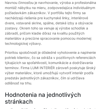
hlavnou činnosťou je navrhovanie, výroba a profesionálna
montáž nábytku na mieru, zodpovedajúca individuálnym
požiadavkám zákazníkov. V portfóliu tejto firmy sa
nachádzajú riešenia pre kuchynské linky, interiérové
dvere, vstavané skrine, spálne, detské izby a obývacie
zostavy. Okrem toho sa venuje aj výrobe schodísk a
zábradlí, pričom kladie dôraz na kvalitu použitých
materiálov a precízne spracovanie pomocou modernej
technologickej výbavy.
Prioritou spoločnosti je dôsledné vyhotovenie a naplnenie
potrieb klientov, čo sa odráža v pozitívnych referenciách
týkajúcich sa spoľahlivosti, komunikácie a dodržiavania
termínov. Firma LUMI INTERIÉR zároveň poskytuje široký
výber materiálov, ktoré umožňujú vytvoriť interiér podľa
predstáv jednotlivých zákazníkov, čím si udržiava
odlišnosť na trhu.
Hodnotenia na jednotlivých
stránkach