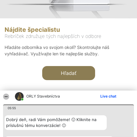
Nájdite špecialistu
Rebríček združuje tých najlepších v odbore
Hľadáte odborníka vo svojom okolí? Skontrolujte náš
vyhľadávač. Využívajte len tie najlepšie služby.
Hľadať
ORLY Stavebníctva
Live chat
05:55
Organizátor hodnotenia
Hodnotenie
Kontakt
Dobrý deň, radi Vám pomôžeme! 🙂 Kliknite na
Bright Side Solutions sp. z o.
Laureáti
Kontakt
príslušnú tému konverzácie! 🙂
o. sp. k.
Lista
ul. Ruska 22
wszystkich
Wrocław 50-079
Laureatów