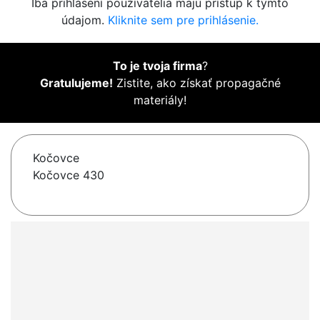
Iba prihlásení používatelia majú prístup k týmto
údajom.
Kliknite sem pre prihlásenie.
To je tvoja firma
?
Gratulujeme!
Zistite, ako získať propagačné
materiály!
Kočovce
Kočovce 430