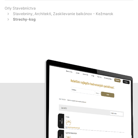
Orly Stavebníctva
Stavebniny, Architekti, Zasklievanie balkónov - Kežmarok
Strechy-ksg