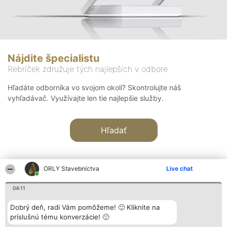
Nájdite špecialistu
Rebríček združuje tých najlepších v odbore
Hľadáte odborníka vo svojom okolí? Skontrolujte náš
vyhľadávač. Využívajte len tie najlepšie služby.
Hľadať
ORLY Stavebníctva
Live chat
04:11
Organizátor hodnotenia
Hodnotenie
Kontakt
Dobrý deň, radi Vám pomôžeme! 🙂 Kliknite na
Bright Side Solutions sp. z o.
Laureáti
Kontakt
príslušnú tému konverzácie! 🙂
o. sp. k.
Lista