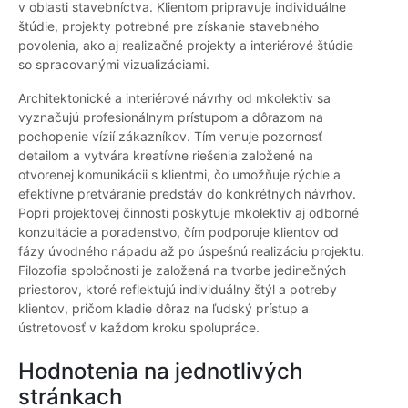
v oblasti stavebníctva. Klientom pripravuje individuálne
štúdie, projekty potrebné pre získanie stavebného
povolenia, ako aj realizačné projekty a interiérové štúdie
so spracovanými vizualizáciami.
Architektonické a interiérové návrhy od mkolektiv sa
vyznačujú profesionálnym prístupom a dôrazom na
pochopenie vízií zákazníkov. Tím venuje pozornosť
detailom a vytvára kreatívne riešenia založené na
otvorenej komunikácii s klientmi, čo umožňuje rýchle a
efektívne pretváranie predstáv do konkrétnych návrhov.
Popri projektovej činnosti poskytuje mkolektiv aj odborné
konzultácie a poradenstvo, čím podporuje klientov od
fázy úvodného nápadu až po úspešnú realizáciu projektu.
Filozofia spoločnosti je založená na tvorbe jedinečných
priestorov, ktoré reflektujú individuálny štýl a potreby
klientov, pričom kladie dôraz na ľudský prístup a
ústretovosť v každom kroku spolupráce.
Hodnotenia na jednotlivých
stránkach