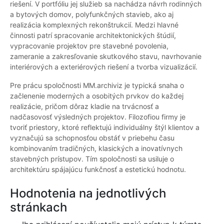
riešení. V portfóliu jej služieb sa nachádza návrh rodinných
a bytových domov, polyfunkčných stavieb, ako aj
realizácia komplexných rekonštrukcií. Medzi hlavné
činnosti patrí spracovanie architektonických štúdií,
vypracovanie projektov pre stavebné povolenia,
zameranie a zakresľovanie skutkového stavu, navrhovanie
interiérových a exteriérových riešení a tvorba vizualizácií.
Pre prácu spoločnosti MM.archiviz je typická snaha o
začlenenie moderných a osobitých prvkov do každej
realizácie, pričom dôraz kladie na trvácnosť a
nadčasovosť výsledných projektov. Filozofiou firmy je
tvoriť priestory, ktoré reflektujú individuálny štýl klientov a
vyznačujú sa schopnosťou obstáť v priebehu času
kombinovaním tradičných, klasických a inovatívnych
stavebných prístupov. Tím spoločnosti sa usiluje o
architektúru spájajúcu funkčnosť a estetickú hodnotu.
Hodnotenia na jednotlivých
stránkach