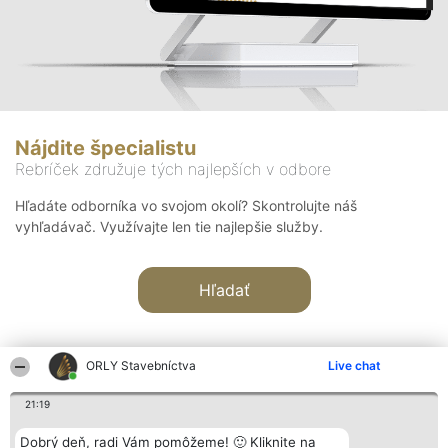
Nájdite špecialistu
Rebríček združuje tých najlepších v odbore
Hľadáte odborníka vo svojom okolí? Skontrolujte náš
vyhľadávač. Využívajte len tie najlepšie služby.
Hľadať
ORLY Stavebníctva
Live chat
21:19
Organizátor hodnotenia
Hodnotenie
Kontakt
Dobrý deň, radi Vám pomôžeme! 🙂 Kliknite na