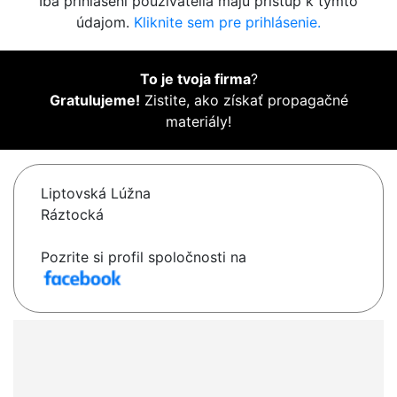
Iba prihlásení používatelia majú prístup k týmto
údajom.
Kliknite sem pre prihlásenie.
To je tvoja firma
?
Gratulujeme!
Zistite, ako získať propagačné
materiály!
Liptovská Lúžna
Ráztocká
Pozrite si profil spoločnosti na