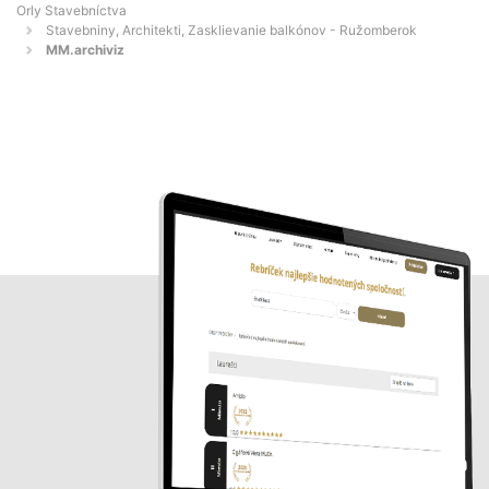
Orly Stavebníctva
Stavebniny, Architekti, Zasklievanie balkónov - Ružomberok
MM.archiviz