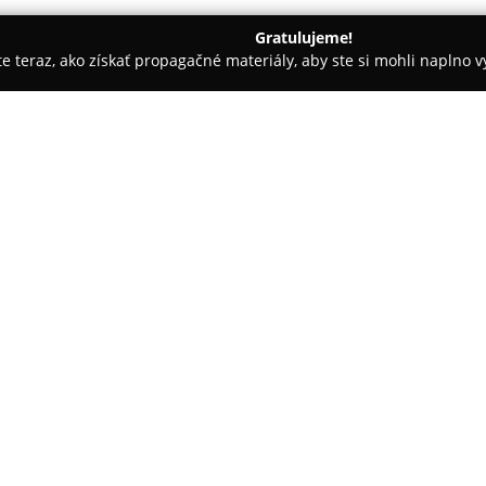
Gratulujeme!
ite teraz, ako získať propagačné materiály, aby ste si mohli naplno 
evanie balkónov - Pruské
MM Ploty
O spoločnosti:
Spoločnosť
MM Ploty
ponúka ko
pričom sa orientuje na poskyto
rozmanitú klientelu. Ako certi
skúsenosťami zabezpečuje firma
sortimentu. Sortiment zahŕňa r
podhrabové dosky, 3D aj 2D pane
prísne normy odolnosti, pevnosti
životnosti.
Firma okrem širokej ponuky pos