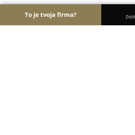
To je tvoja firma?
Zist
Orly Stavebníctva
Stavebniny, Architekti, Zaskli
MM Ploty
8.6
(8)
Pruské, Pruské 279
Zobraziť telefónne číslo