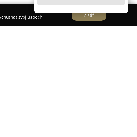
Zistiť
vychutnať svoj úspech.
mplexné služby a riešenia v oblasti oplotenia,
vanie kvalitných produktov a služieb pre
fikovaný slovenský výrobca s bohatými
 vysokú kvalitu spracovania a trvácnosť svojho
ôzne druhy oplotenia, napríklad betónové ploty,
ly, pletivo, stĺpiky a bránky. Produkty spĺňajú
 a kvality, čo prispieva k ich spoľahlivosti a dlhej
kytuje tiež komplexný servis vrátane dopravy