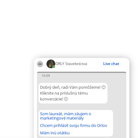
ORLY Stavebníctva
Live chat
15:09
Dobrý deň, radi Vám pomôžeme! 🙂
Kliknite na príslušnú tému
konverzácie! 🙂
Som laureát, mám záujem o
marketingové materiály
Chcem prihlásiť svoju firmu do Orlov
Mám inú otátku