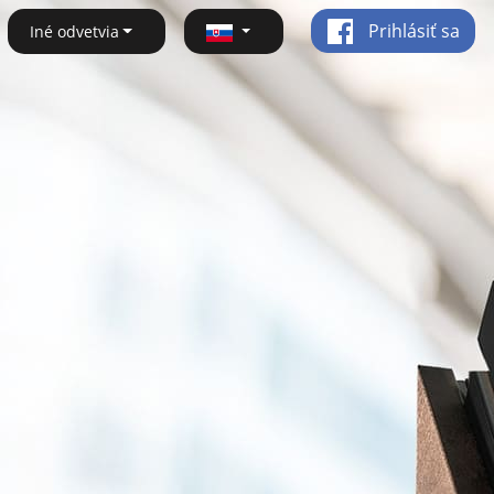
Prihlásiť sa
Iné odvetvia