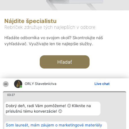
Nájdite špecialistu
Rebríček združuje tých najlepších v odbore
Hľadáte odborníka vo svojom okolí? Skontrolujte náš
vyhľadávač. Využívajte len tie najlepšie služby.
Hľadať
ORLY Stavebníctva
Live chat
03:27
Organizátor hodnotenia
Hodnotenie
Kontakt
Dobrý deň, radi Vám pomôžeme! 🙂 Kliknite na
Bright Side Solutions sp. z o.
Laureáti
Kontakt
príslušnú tému konverzácie! 🙂
o. sp. k.
Lista
ul. Ruska 22
wszystkich
Wrocław 50-079
Laureatów
Som laureát, mám záujem o marketingové materiály
KRS 0000749100 | Regon
Podmienky