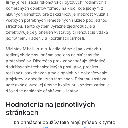
firmy je realizácia rekonštrukcií bytových, rodinných a
komerčných objektov formou na kľúč, kde jedným z
hlavných benefitov pre zákazníkov je možnosť využitia
všetkých potrebných remeselných služieb pod jednou
strechou. Tento systém výrazne zjednodušuje a
zefektívňuje celý priebeh výstavby či renovácie vďaka
jednotnému riadeniu a koordinácii činností.
MM stav Mihálik s. r. o. kladie dôraz aj na výstavbu
rodinných domov, pričom spolieha na skúsený tím
profesionálov. Dlhoročná prax zabezpečuje dôsledné
dodržiavanie technologických postupov, precíznu
realizáciu stavebných prác a spoľahlivé dokončovanie
projektov v dohodnutých termínoch. Prioritou zostáva
udržiavanie vysokej úrovne kvality pri každom zadaní a
dôsledné napĺňanie očakávaní klientov.
Hodnotenia na jednotlivých
stránkach
Iba prihlásení používatelia majú prístup k týmto