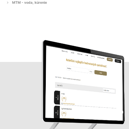
MTM - voda, kúrenie