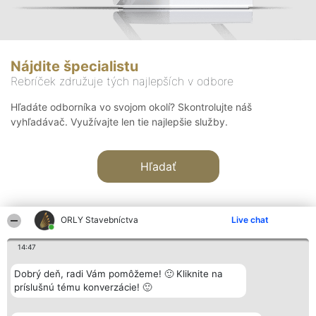
Nájdite špecialistu
Rebríček združuje tých najlepších v odbore
Hľadáte odborníka vo svojom okolí? Skontrolujte náš
vyhľadávač. Využívajte len tie najlepšie služby.
Hľadať
ORLY Stavebníctva
Live chat
14:47
Organizátor hodnotenia
Hodnotenie
Kontakt
Dobrý deň, radi Vám pomôžeme! 🙂 Kliknite na
Bright Side Solutions sp. z o.
Laureáti
Kontakt
príslušnú tému konverzácie! 🙂
o. sp. k.
Lista
ul. Ruska 22
wszystkich
Wrocław 50-079
Laureatów