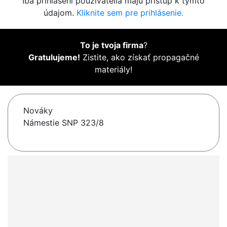
Iba prihlásení používatelia majú prístup k týmto
údajom.
Kliknite sem pre prihlásenie.
To je tvoja firma
?
Gratulujeme!
Zistite, ako získať propagačné
materiály!
Nováky
Námestie SNP 323/8