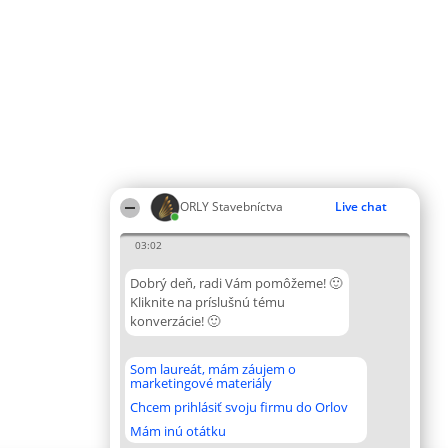
ORLY Stavebníctva
Live chat
03:02
Dobrý deň, radi Vám pomôžeme! 🙂
Kliknite na príslušnú tému
konverzácie! 🙂
Som laureát, mám záujem o
marketingové materiály
Chcem prihlásiť svoju firmu do Orlov
Mám inú otátku