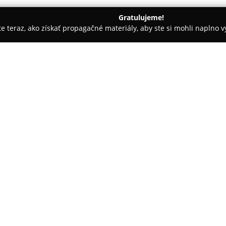
Gratulujeme!
ite teraz, ako získať propagačné materiály, aby ste si mohli naplno 
evanie balkónov - Prešov
Juraj Sabol Projekt
O spoločnosti:
Juraj Sabol Projekt
sídli v Pre
interiérové služby. Spoločnosť 
paletu stavebných zámerov, po
vykonávacie projekty. Klienti z
Pokaż więcej >>
proces realizácie zámeru.
Ing. Juraj Sabol, autorizovaný 
stavebných inžinierov v odbor
odbornú kvalifikáciu aj spoľahl
dokumentácie. Od roku 2019 s