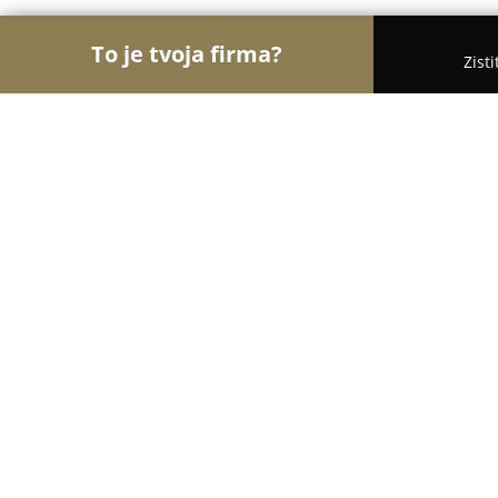
To je tvoja firma?
Zist
Orly Stavebníctva
Stavebniny, Architekti, Zaskli
Juraj Sabol Projekt
8.8
(12)
Fintice, Na Odálke 22
Zobraziť telefónne číslo