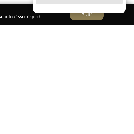
Zistiť
vychutnať svoj úspech.
šove a ponúka komplexné architektonické a
sa venuje príprave projektov pokrývajúcich širokú
čnúc architektonickými štúdiami až po detailné
ískavajú ucelený prístup, ktorý sprevádza celý
stavebný inžinier a člen Slovenskej komory
e konštrukcie pozemných stavieb, zdôrazňuje
ivosť pri tvorbe a spracovaní projektovej
a spoločnosť zaoberá autorskými návrhmi