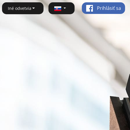
Prihlásiť sa
Iné odvetvia