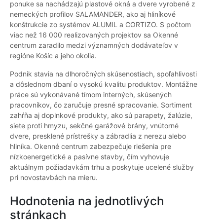
ponuke sa nachádzajú plastové okná a dvere vyrobené z
nemeckých profilov SALAMANDER, ako aj hliníkové
konštrukcie zo systémov ALUMIL a CORTIZO. S počtom
viac než 16 000 realizovaných projektov sa Okenné
centrum zaradilo medzi významných dodávateľov v
regióne Košíc a jeho okolia.
Podnik stavia na dlhoročných skúsenostiach, spoľahlivosti
a dôslednom dbaní o vysokú kvalitu produktov. Montážne
práce sú vykonávané tímom interných, skúsených
pracovníkov, čo zaručuje presné spracovanie. Sortiment
zahŕňa aj doplnkové produkty, ako sú parapety, žalúzie,
siete proti hmyzu, sekčné garážové brány, vnútorné
dvere, presklené prístrešky a zábradlia z nerezu alebo
hliníka. Okenné centrum zabezpečuje riešenia pre
nízkoenergetické a pasívne stavby, čím vyhovuje
aktuálnym požiadavkám trhu a poskytuje ucelené služby
pri novostavbách na mieru.
Hodnotenia na jednotlivých
stránkach