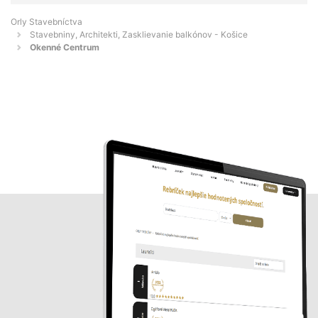
Orly Stavebníctva
Stavebniny, Architekti, Zasklievanie balkónov - Košice
Okenné Centrum