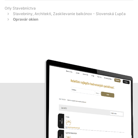
Orly Stavebníctva
Stavebniny, Architekti, Zasklievanie balkónov - Slovenská Ľupča
Opravár okien