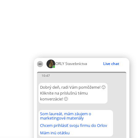
ORLY Stavebníctva
Live chat
10:47
Dobrý deň, radi Vám pomôžeme! 🙂
Kliknite na príslušnú tému
konverzácie! 🙂
Som laureát, mám záujem o
marketingové materiály
Chcem prihlásiť svoju firmu do Orlov
Mám inú otátku