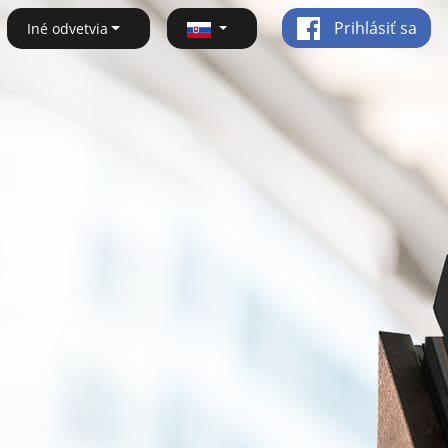
Prihlásiť sa
Iné odvetvia