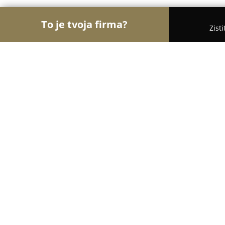
To je tvoja firma?
Zist
Orly Stavebníctva
Stavebniny, Architekti, Zaskl
Peter Helmeš - HELUX - predaj, servi
9.7
(33)
Nové Zámky 2, Krajná 10597/22
Zobraziť telefónne číslo