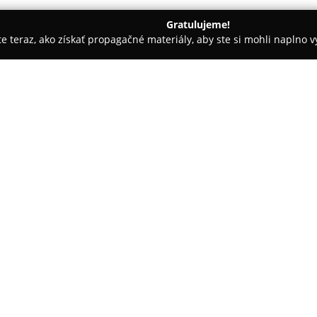
Gratulujeme!
ite teraz, ako získať propagačné materiály, aby ste si mohli naplno 
ievanie balkónov - Nové Zámky 2
Peter Helmeš - HELUX - predaj, 
s okien a dverí
O spoločnosti:
HELUX
pôsobí v Nových Zámkoc
komplexný servis okien a dverí
hliníkových okien a dverí, kto
štandardov týkajúcich sa tepel
realizuje dodávku a montáž prísl
hmyzu a garážové brány.
Zákazníci oceňujú najmä širokú
servisné služby. Medzi ne patri
nastavovanie a mazanie kovaní,