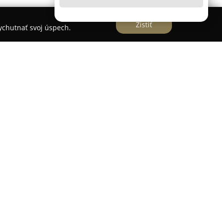
Zistiť
vychutnať svoj úspech.
servis okien a dverí
h a už dlhodobo sa špecializuje na predaj a
. Jej ponuka zahŕňa rozmanité typy plastových a
ré spĺňajú požiadavky náročných stavebných
nej a zvukovej izolácie. Okrem toho spoločnosť
ušenstva, ako sú žalúzie, rolety, siete proti
 paletu produktov firmy HELUX a takisto rozsiahle
a opravy a náhrady rozbitých skiel, precízne
 výmena tesnení, závesov aj kľučiek. V prípade