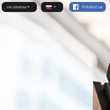
Prihlásiť sa
Iné odvetvia