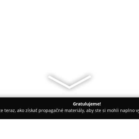
Gratulujeme!
ite teraz, ako získať propagačné materiály, aby ste si mohli naplno 
evanie balkónov - Bratislava
Servis Okien