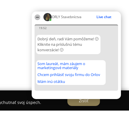
ORLY Stavebníctva
Live chat
19:52
Dobrý deň, radi Vám pomôžeme! 🙂
Kliknite na príslušnú tému
konverzácie! 🙂
Som laureát, mám záujem o
marketingové materiály
Chcem prihlásiť svoju firmu do Orlov
Mám inú otátku
Zistiť
vychutnať svoj úspech.