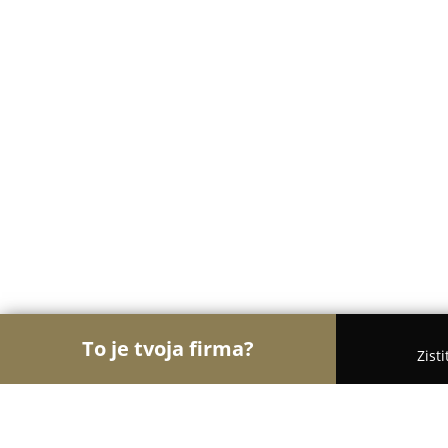
To je tvoja firma?
Zist
Orly Stavebníctva
Stavebniny, Architekti, Zaskli