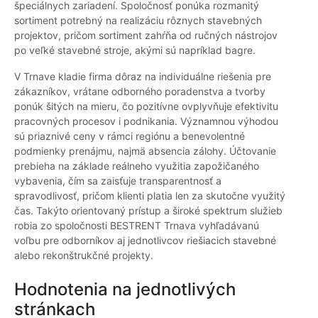
špeciálnych zariadení. Spoločnosť ponúka rozmanitý
sortiment potrebný na realizáciu rôznych stavebných
projektov, pričom sortiment zahŕňa od ručných nástrojov
po veľké stavebné stroje, akými sú napríklad bagre.
V Trnave kladie firma dôraz na individuálne riešenia pre
zákazníkov, vrátane odborného poradenstva a tvorby
ponúk šitých na mieru, čo pozitívne ovplyvňuje efektivitu
pracovných procesov i podnikania. Významnou výhodou
sú priaznivé ceny v rámci regiónu a benevolentné
podmienky prenájmu, najmä absencia zálohy. Účtovanie
prebieha na základe reálneho využitia zapožičaného
vybavenia, čím sa zaisťuje transparentnosť a
spravodlivosť, pričom klienti platia len za skutočne využitý
čas. Takýto orientovaný prístup a široké spektrum služieb
robia zo spoločnosti BESTRENT Trnava vyhľadávanú
voľbu pre odborníkov aj jednotlivcov riešiacich stavebné
alebo rekonštrukčné projekty.
Hodnotenia na jednotlivých
stránkach