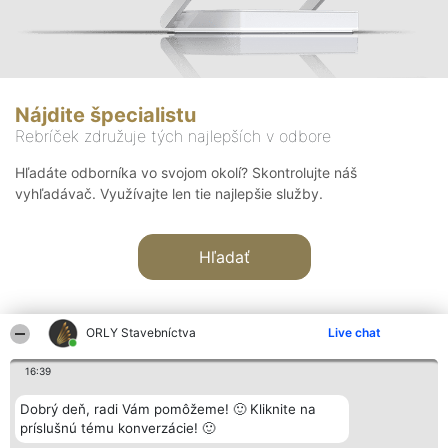
Nájdite špecialistu
Rebríček združuje tých najlepších v odbore
Hľadáte odborníka vo svojom okolí? Skontrolujte náš
vyhľadávač. Využívajte len tie najlepšie služby.
Hľadať
ORLY Stavebníctva
Live chat
16:39
Organizátor hodnotenia
Hodnotenie
Kontakt
Dobrý deň, radi Vám pomôžeme! 🙂 Kliknite na
Bright Side Solutions sp. z o.
Laureáti
Kontakt
príslušnú tému konverzácie! 🙂
o. sp. k.
Lista