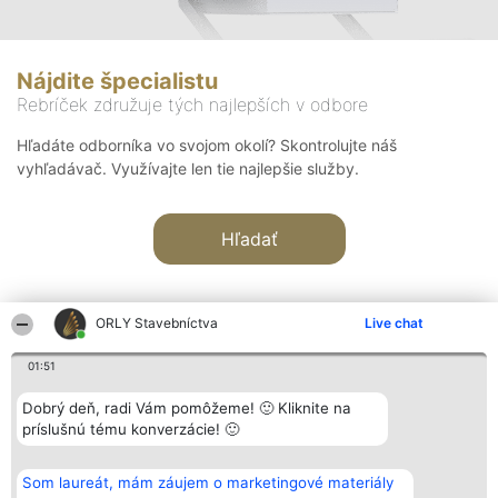
Nájdite špecialistu
Rebríček združuje tých najlepších v odbore
Hľadáte odborníka vo svojom okolí? Skontrolujte náš
vyhľadávač. Využívajte len tie najlepšie služby.
Hľadať
ORLY Stavebníctva
Live chat
01:51
Organizátor hodnotenia
Hodnotenie
Kontakt
Dobrý deň, radi Vám pomôžeme! 🙂 Kliknite na
Bright Side Solutions sp. z o.
Laureáti
Kontakt
príslušnú tému konverzácie! 🙂
o. sp. k.
Lista
ul. Ruska 22
wszystkich
Wrocław 50-079
Laureatów
Som laureát, mám záujem o marketingové materiály
KRS 0000749100 | Regon
Podmienky