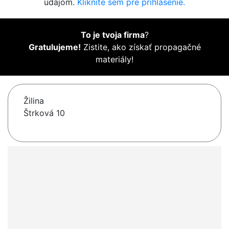
údajom.
Kliknite sem pre prihlásenie.
To je tvoja firma
?
Gratulujeme!
Zistite, ako získať propagačné
materiály!
Žilina
Štrková 10