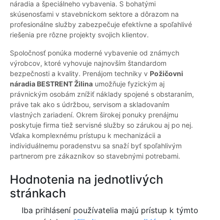
náradia a špeciálneho vybavenia. S bohatými
skúsenosťami v stavebníckom sektore a dôrazom na
profesionálne služby zabezpečuje efektívne a spoľahlivé
riešenia pre rôzne projekty svojich klientov.
Spoločnosť ponúka moderné vybavenie od známych
výrobcov, ktoré vyhovuje najnovším štandardom
bezpečnosti a kvality. Prenájom techniky v
Požičovni
náradia BESTRENT Žilina
umožňuje fyzickým aj
právnickým osobám znížiť náklady spojené s obstaraním,
práve tak ako s údržbou, servisom a skladovaním
vlastných zariadení. Okrem širokej ponuky prenájmu
poskytuje firma tiež servisné služby so zárukou aj po nej.
Vďaka komplexnému prístupu k mechanizácii a
individuálnemu poradenstvu sa snaží byť spoľahlivým
partnerom pre zákazníkov so stavebnými potrebami.
Hodnotenia na jednotlivých
stránkach
Iba prihlásení používatelia majú prístup k týmto