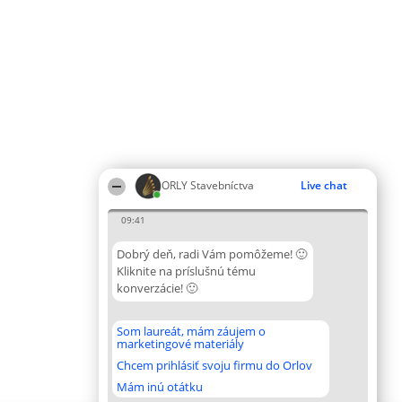
ORLY Stavebníctva
Live chat
09:41
Dobrý deň, radi Vám pomôžeme! 🙂
Kliknite na príslušnú tému
konverzácie! 🙂
Som laureát, mám záujem o
marketingové materiály
Chcem prihlásiť svoju firmu do Orlov
Mám inú otátku