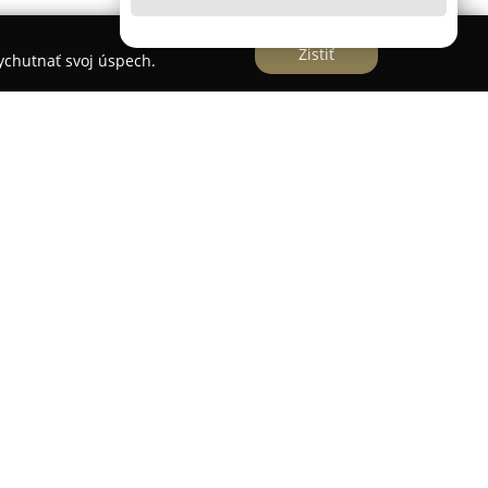
Zistiť
vychutnať svoj úspech.
tektonické štúdio, ktoré sa orientuje na
. Spoločnosť má sídlo v Bratislave na Röntgenovej
 kancelárie vo Zvolene. Jej hlavnou doménou sú
by, pričom portfólio zahŕňa architektonické
návrhy a rekonštrukcie interiérov.
uje takisto projektom pre stavebné povolenia a
tov stavieb. Klienti môžu využiť autorský i
stavieb, čím je zabezpečený hladký priebeh
RCH s.r.o. dôraz na pochopenie potrieb ľudí a