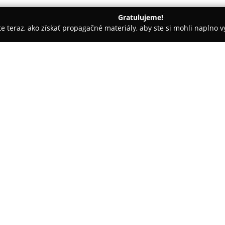
Gratulujeme!
ite teraz, ako získať propagačné materiály, aby ste si mohli naplno 
evanie balkónov - Bratislava
PPARCH s.r.o.
O spoločnosti:
PPARCH s.r.o.
predstavuje archi
prepojenie priestoru a človeka
28 a pôsobí aj prostredníctvom
komplexné architektonické služ
štúdie, urbanistické návrhy aj 
Vo svojej činnosti sa firma ven
spracovaniu realizačných projek
technický dozor pri realizácii 
výstavby. Pri tvorbe kladie PPA