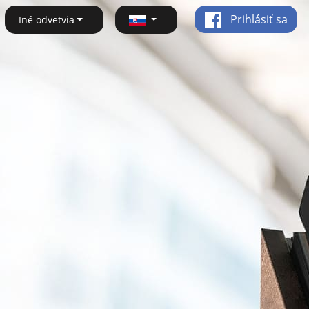
Prihlásiť sa
Iné odvetvia