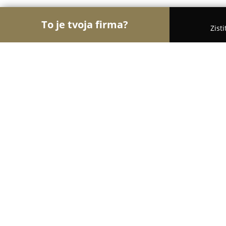
To je tvoja firma?
Zist
Orly Stavebníctva
Stavebniny, Architekti, Zaskli
PPARCH s.r.o.
8.5
(6)
Bratislava, Röntgenova 28
Zobraziť telefónne číslo