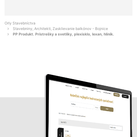
Orly Stavebníctva
Stavebniny, Architekti, Zasklievanie balkónov - Bojnice
PP Produkt. Prístrešky a svetlíky, plexisklo, lexan, hliník.