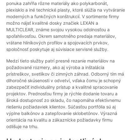
ponuka zahŕňa rôzne materiály ako polykarbonát,
plexisklo a iné technické plasty, ktoré slúžia na vytváranie
moderných a funkčných konštrukcií. V sortimente firmy
možno nájsť kvalitné dosky značiek LEXAN a
MULTICLEAR, známe svojou vysokou odolnosťou a
spoľahlivosťou. Okrem samotného predaja materiálov,
vrátane hliníkových profilov a spojovacích prvkov,
spoločnosť poskytuje aj súvisiace servisné služby.
Medzi tieto služby patrí presné rezanie materiálov na
požadované rozmery, ako aj výroba a inštalácia
prístreškov, svetlíkov či zimných záhrad. Odborný tím má
dlhoročné skúsenosti v odvetví, vďaka čomu je schopný
zabezpečiť individuálny prístup a kvalitné spracovanie
projektov. Prednosťou firmy je rýchle dodanie tovaru a
široká dostupnosť zo skladu, čo napomáha efektívnemu
riešeniu požiadaviek klientov. Súčasťou portfólia sú aj
výplne balkónov a zatepľovanie sklobetónov. Výrazná
orientácia na kvalitu a zákaznícke požiadavky firmu
odlišuje na trhu.