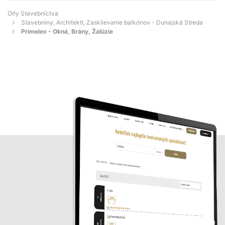
Orly Stavebníctva
Stavebniny, Architekti, Zasklievanie balkónov - Dunajská Streda
Primelex - Okná, Brány, Žalúzie