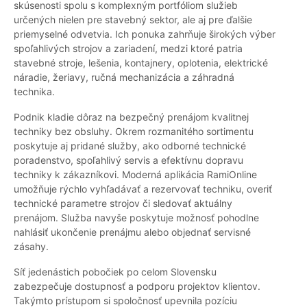
skúsenosti spolu s komplexným portfóliom služieb
určených nielen pre stavebný sektor, ale aj pre ďalšie
priemyselné odvetvia. Ich ponuka zahrňuje širokých výber
spoľahlivých strojov a zariadení, medzi ktoré patria
stavebné stroje, lešenia, kontajnery, oplotenia, elektrické
náradie, žeriavy, ručná mechanizácia a záhradná
technika.
Podnik kladie dôraz na bezpečný prenájom kvalitnej
techniky bez obsluhy. Okrem rozmanitého sortimentu
poskytuje aj pridané služby, ako odborné technické
poradenstvo, spoľahlivý servis a efektívnu dopravu
techniky k zákazníkovi. Moderná aplikácia RamiOnline
umožňuje rýchlo vyhľadávať a rezervovať techniku, overiť
technické parametre strojov či sledovať aktuálny
prenájom. Služba navyše poskytuje možnosť pohodlne
nahlásiť ukončenie prenájmu alebo objednať servisné
zásahy.
Síť jedenástich pobočiek po celom Slovensku
zabezpečuje dostupnosť a podporu projektov klientov.
Takýmto prístupom si spoločnosť upevnila pozíciu