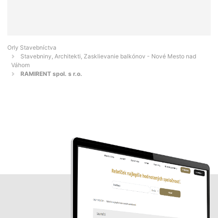
Orly Stavebníctva
Stavebniny, Architekti, Zasklievanie balkónov - Nové Mesto nad
Váhom
RAMIRENT spol. s r.o.