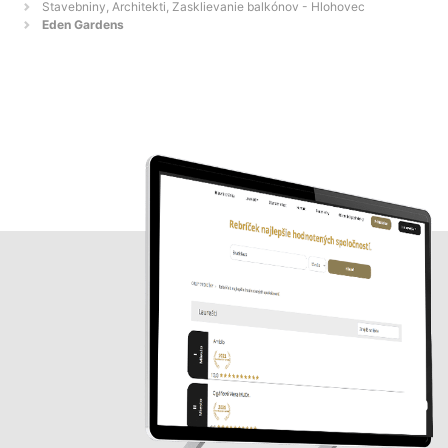
Stavebniny, Architekti, Zasklievanie balkónov - Hlohovec
Eden Gardens