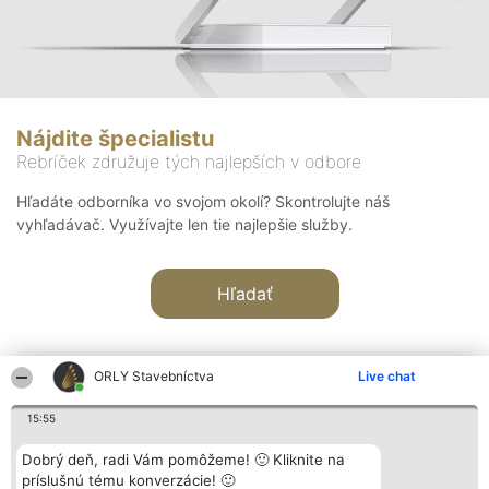
Nájdite špecialistu
Rebríček združuje tých najlepších v odbore
Hľadáte odborníka vo svojom okolí? Skontrolujte náš
vyhľadávač. Využívajte len tie najlepšie služby.
Hľadať
ORLY Stavebníctva
Live chat
15:55
Organizátor hodnotenia
Hodnotenie
Kontakt
Dobrý deň, radi Vám pomôžeme! 🙂 Kliknite na
Bright Side Solutions sp. z o.
Laureáti
Kontakt
príslušnú tému konverzácie! 🙂
o. sp. k.
Lista