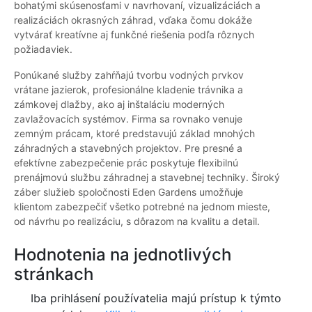
bohatými skúsenosťami v navrhovaní, vizualizáciách a
realizáciách okrasných záhrad, vďaka čomu dokáže
vytvárať kreatívne aj funkčné riešenia podľa rôznych
požiadaviek.
Ponúkané služby zahŕňajú tvorbu vodných prvkov
vrátane jazierok, profesionálne kladenie trávnika a
zámkovej dlažby, ako aj inštaláciu moderných
zavlažovacích systémov. Firma sa rovnako venuje
zemným prácam, ktoré predstavujú základ mnohých
záhradných a stavebných projektov. Pre presné a
efektívne zabezpečenie prác poskytuje flexibilnú
prenájmovú službu záhradnej a stavebnej techniky. Široký
záber služieb spoločnosti Eden Gardens umožňuje
klientom zabezpečiť všetko potrebné na jednom mieste,
od návrhu po realizáciu, s dôrazom na kvalitu a detail.
Hodnotenia na jednotlivých
stránkach
Iba prihlásení používatelia majú prístup k týmto