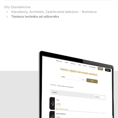
Orly Stavebníctva
Stavebniny, Architekti, Zasklievanie balkónov - Bratislava
Tieniaca technika od odborníka