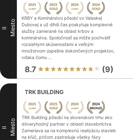
KRBY a Kominárstvo pôsobí vo Valaskej
Miesto
Dubovej a už dlhší čas poskytuje komplexné
II
služby zamerané na oblast krbov a
kominárstva. Spoločnosť sa môže pochváliť
rozsiahlymi skúsenosťami a veľkým
množstvom úspešne dokončených projektov,
vďaka čomu ...
8.7
(9)
TRK BUILDING
TRK Building pôsobí na slovenskom trhu ako
Miesto
dôveryhodný partner v oblasti stavebníctva.
II
Zameriava sa na komplexnú realizáciu stavieb
na kľúč, pričom zastrešuje všetky fázy