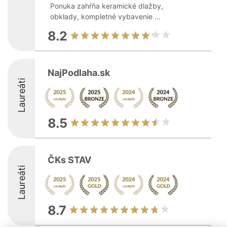
Ponuka zahŕňa keramické dlažby,
obklady, kompletné vybavenie ...
8.2
NajPodlaha.sk
Laureáti
8.5
ČKs STAV
Laureáti
8.7