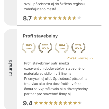
svoju pôsobnosť aj do širšieho regiónu,
zahŕňajúceho mestá ...
8.7
Profi stavebniny
Pokaż więcej >>
Laureáti
Profi stavebniny patrí medzi
uznávaných dodávateľov stavebného
materiálu so sídlom v Žiline na
Priemyselnej ulici. Spoločnosť pôsobí na
trhu viac ako dve desaťročia, vďaka
čomu sa vyprofilovala ako dôveryhodný
partner pre stavebné firmy aj ...
9.4