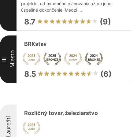
projektu, od úvodného plánovania až po jeho
úspešné dokončenie. Medzi ...
8.7
(9)
BRKstav
Miesto
III
8.5
(6)
Rozličný tovar, železiarstvo
Laureáti