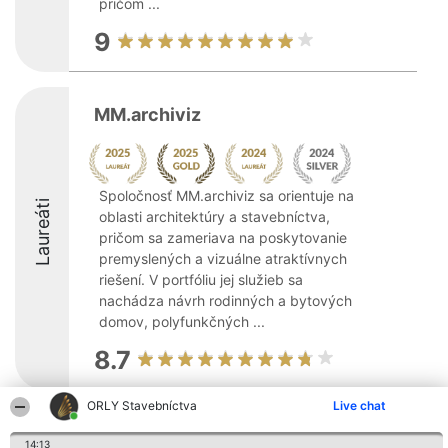
pričom ...
9
MM.archiviz
Spoločnosť MM.archiviz sa orientuje na
Laureáti
oblasti architektúry a stavebníctva,
pričom sa zameriava na poskytovanie
premyslených a vizuálne atraktívnych
riešení. V portfóliu jej služieb sa
nachádza návrh rodinných a bytových
domov, polyfunkčných ...
8.7
ORLY Stavebníctva
Live chat
Organizátor hodnotenia
Hodnotenie
Kontakt
Bright Side Solutions sp. z o.
14:13
Laureáti
Kontakt