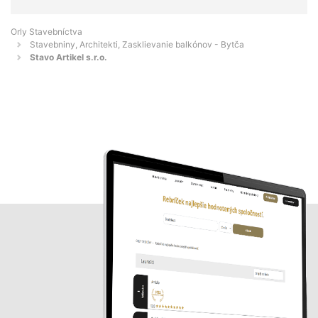
Orly Stavebníctva
Stavebniny, Architekti, Zasklievanie balkónov - Bytča
Stavo Artikel s.r.o.