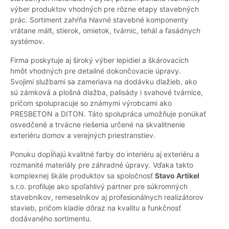
výber produktov vhodných pre rôzne etapy stavebných
prác. Sortiment zahŕňa hlavné stavebné komponenty
vrátane mált, stierok, omietok, tvárnic, tehál a fasádnych
systémov.
Firma poskytuje aj široký výber lepidiel a škárovacích
hmôt vhodných pre detailné dokončovacie úpravy.
Svojimi službami sa zameriava na dodávku dlažieb, ako
sú zámková a plošná dlažba, palisády i svahové tvárnice,
pričom spolupracuje so známymi výrobcami ako
PRESBETON a DITON. Táto spolupráca umožňuje ponúkať
osvedčené a trvácne riešenia určené na skvalitnenie
exteriéru domov a verejných priestranstiev.
Ponuku dopĺňajú kvalitné farby do interiéru aj exteriéru a
rozmanité materiály pre záhradné úpravy. Vďaka takto
komplexnej škále produktov sa spoločnosť
Stavo Artikel
s.r.o. profiluje ako spoľahlivý partner pre súkromných
stavebníkov, remeselníkov aj profesionálnych realizátorov
stavieb, pričom kladie dôraz na kvalitu a funkčnosť
dodávaného sortimentu.