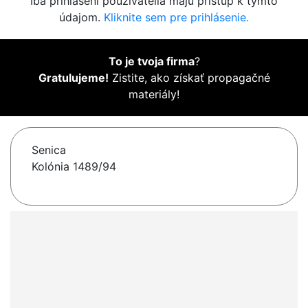
Iba prihlásení používatelia majú prístup k týmto
údajom.
Kliknite sem pre prihlásenie.
To je tvoja firma
?
Gratulujeme!
Zistite, ako získať propagačné
materiály!
Senica
Kolónia 1489/94