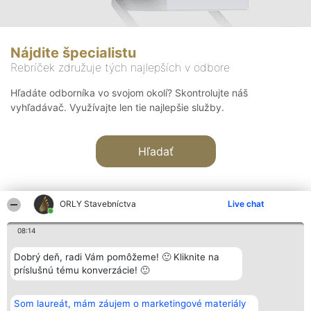
Nájdite špecialistu
Rebríček združuje tých najlepších v odbore
Hľadáte odborníka vo svojom okolí? Skontrolujte náš
vyhľadávač. Využívajte len tie najlepšie služby.
Hľadať
ORLY Stavebníctva
Live chat
08:14
Organizátor hodnotenia
Hodnotenie
Kontakt
Dobrý deň, radi Vám pomôžeme! 🙂 Kliknite na
Bright Side Solutions sp. z o.
Laureáti
Kontakt
príslušnú tému konverzácie! 🙂
o. sp. k.
Lista
ul. Ruska 22
wszystkich
Wrocław 50-079
Laureatów
Som laureát, mám záujem o marketingové materiály
KRS 0000749100 | Regon
Podmienky