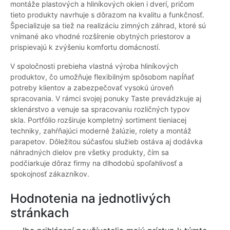
montáže plastových a hliníkových okien i dverí, pričom
tieto produkty navrhuje s dôrazom na kvalitu a funkčnosť.
Špecializuje sa tiež na realizáciu zimných záhrad, ktoré sú
vnímané ako vhodné rozšírenie obytných priestorov a
prispievajú k zvýšeniu komfortu domácností.
V spoločnosti prebieha vlastná výroba hliníkových
produktov, čo umožňuje flexibilným spôsobom napĺňať
potreby klientov a zabezpečovať vysokú úroveň
spracovania. V rámci svojej ponuky Taste prevádzkuje aj
sklenárstvo a venuje sa spracovaniu rozličných typov
skla. Portfólio rozširuje kompletný sortiment tieniacej
techniky, zahŕňajúci moderné žalúzie, rolety a montáž
parapetov. Dôležitou súčasťou služieb ostáva aj dodávka
náhradných dielov pre všetky produkty, čím sa
podčiarkuje dôraz firmy na dlhodobú spoľahlivosť a
spokojnosť zákazníkov.
Hodnotenia na jednotlivých
stránkach