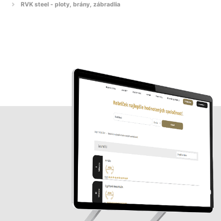
RVK steel - ploty, brány, zábradlia