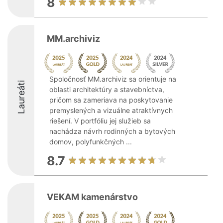
8
MM.archiviz
Spoločnosť MM.archiviz sa orientuje na
Laureáti
oblasti architektúry a stavebníctva,
pričom sa zameriava na poskytovanie
premyslených a vizuálne atraktívnych
riešení. V portfóliu jej služieb sa
nachádza návrh rodinných a bytových
domov, polyfunkčných ...
8.7
VEKAM kamenárstvo