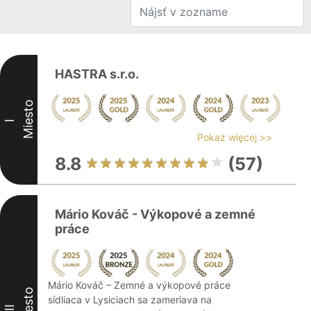
HASTRA s.r.o.
Miesto
I
Pokaż więcej >>
8.8
(57)
Mário Kováč - Výkopové a zemné
práce
Mário Kováč – Zemné a výkopové práce
Miesto
sídliaca v Lysiciach sa zameriava na
II