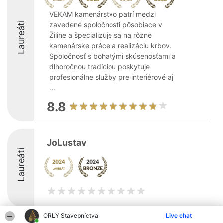
VEKAM kamenárstvo patrí medzi
Laureáti
zavedené spoločnosti pôsobiace v
Žiline a špecializuje sa na rôzne
kamenárske práce a realizáciu krbov.
Spoločnosť s bohatými skúsenosťami a
dlhoročnou tradíciou poskytuje
profesionálne služby pre interiérové aj
...
8.8
JoLustav
Laureáti
ORLY Stavebníctva
Live chat