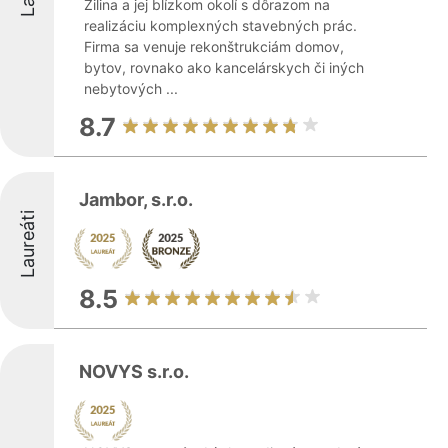
Žilina a jej blízkom okolí s dôrazom na
realizáciu komplexných stavebných prác.
Firma sa venuje rekonštrukciám domov,
bytov, rovnako ako kancelárskych či iných
nebytových ...
8.7
Jambor, s.r.o.
Laureáti
8.5
NOVYS s.r.o.