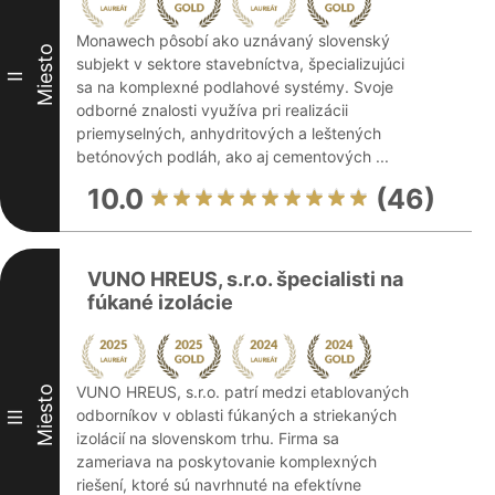
Monawech pôsobí ako uznávaný slovenský
Miesto
subjekt v sektore stavebníctva, špecializujúci
II
sa na komplexné podlahové systémy. Svoje
odborné znalosti využíva pri realizácii
priemyselných, anhydritových a leštených
betónových podláh, ako aj cementových ...
10.0
(46)
VUNO HREUS, s.r.o. špecialisti na
fúkané izolácie
VUNO HREUS, s.r.o. patrí medzi etablovaných
Miesto
odborníkov v oblasti fúkaných a striekaných
III
izolácií na slovenskom trhu. Firma sa
zameriava na poskytovanie komplexných
riešení, ktoré sú navrhnuté na efektívne