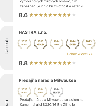
výrobu nových žulových hrobov, čím
zabezpečuje ich dlhú životnosť a estetiku ...
8.6
HASTRA s.r.o.
Laureáti
Pokaż więcej >>
8.8
Predajňa náradia Milwaukee
Predajňa náradia Milwaukee so sídlom na
Kamennej ulici 8330/16 B v Žiline je