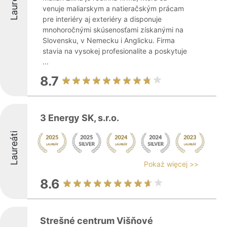
Laureáti
venuje maliarskym a natieračským prácam
pre interiéry aj exteriéry a disponuje
mnohoročnými skúsenosťami získanými na
Slovensku, v Nemecku i Anglicku. Firma
stavia na vysokej profesionalite a poskytuje
...
8.7
3 Energy SK, s.r.o.
Laureáti
Pokaż więcej >>
8.6
Strešné centrum Višňové