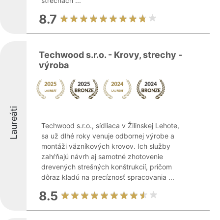
strechách ...
8.7
Techwood s.r.o. - Krovy, strechy -
výroba
Laureáti
Techwood s.r.o., sídliaca v Žilinskej Lehote,
sa už dlhé roky venuje odbornej výrobe a
montáži väzníkových krovov. Ich služby
zahŕňajú návrh aj samotné zhotovenie
drevených strešných konštrukcií, pričom
dôraz kladú na precíznosť spracovania ...
8.5