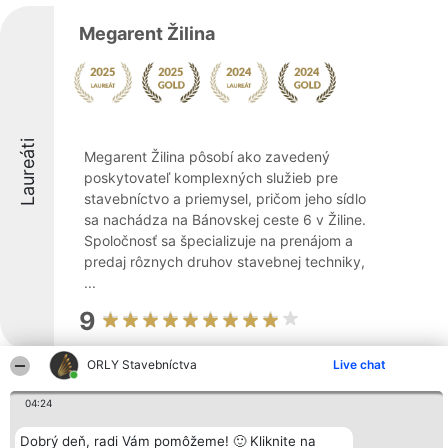
Megarent Žilina
Laureáti
Megarent Žilina pôsobí ako zavedený
poskytovateľ komplexných služieb pre
stavebníctvo a priemysel, pričom jeho sídlo
sa nachádza na Bánovskej ceste 6 v Žiline.
Spoločnosť sa špecializuje na prenájom a
predaj rôznych druhov stavebnej techniky,
...
9
ORLY Stavebníctva
Live chat
Stavebniny DEK Slovensko
04:24
Dobrý deň, radi Vám pomôžeme! 🙂 Kliknite na