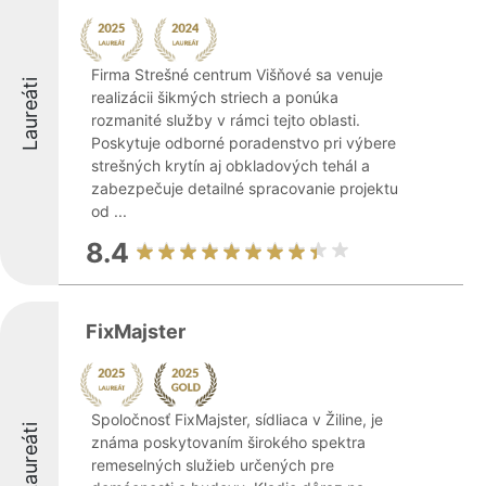
Firma Strešné centrum Višňové sa venuje
Laureáti
realizácii šikmých striech a ponúka
rozmanité služby v rámci tejto oblasti.
Poskytuje odborné poradenstvo pri výbere
strešných krytín aj obkladových tehál a
zabezpečuje detailné spracovanie projektu
od ...
8.4
FixMajster
Spoločnosť FixMajster, sídliaca v Žiline, je
Laureáti
známa poskytovaním širokého spektra
remeselných služieb určených pre