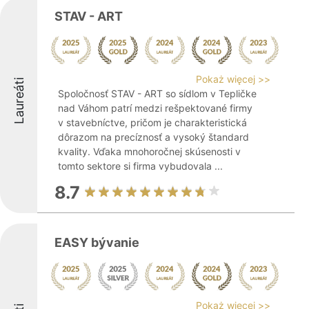
STAV - ART
Pokaż więcej >>
Laureáti
Spoločnosť STAV - ART so sídlom v Tepličke
nad Váhom patrí medzi rešpektované firmy
v stavebníctve, pričom je charakteristická
dôrazom na precíznosť a vysoký štandard
kvality. Vďaka mnohoročnej skúsenosti v
tomto sektore si firma vybudovala ...
8.7
EASY bývanie
Pokaż więcej >>